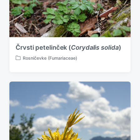
Črvsti petelinček (
Corydalis solida
)
Rosničevke (Fumariaceae)
P
o
s
t
e
d
i
n