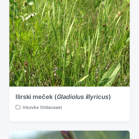
Ilirski meček (
Gladiolus illyricus
)
Irisovke (Iridaceae)
P
o
s
t
e