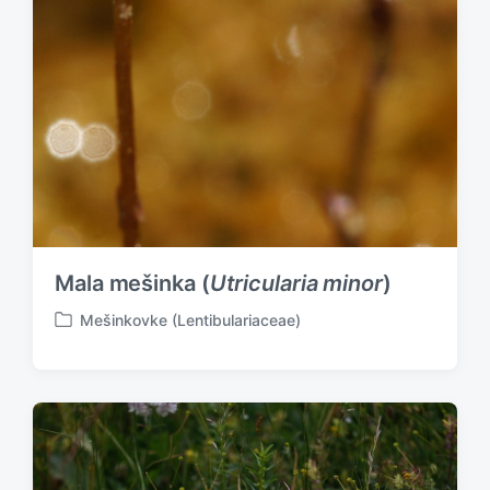
Mala mešinka (
Utricularia minor
)
Mešinkovke (Lentibulariaceae)
P
o
s
t
e
d
i