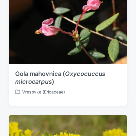
Gola mahovnica (
Oxycocuccus
microcarpus
)
Vresovke (Ericaceae)
P
o
s
t
e
d
i