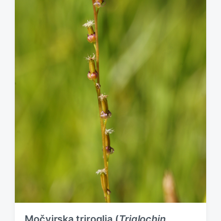
Močvirska triroglja (
Triglochin