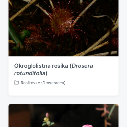
Okroglolistna rosika (
Drosera
rotundifolia
)
Rosikovke (Droseracea)
P
o
s
t
e
d
i
n