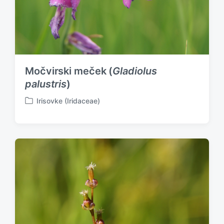
Močvirski meček (
Gladiolus
palustris
)
Irisovke (Iridaceae)
P
o
s
t
e
d
i
n