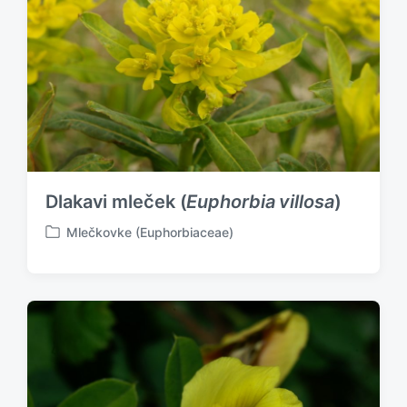
n
Dlakavi mleček (
Euphorbia villosa
)
Mlečkovke (Euphorbiaceae)
P
o
s
t
e
d
i
n