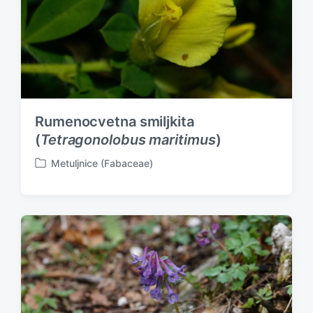
Rumenocvetna smiljkita
(
Tetragonolobus maritimus
)
Metuljnice (Fabaceae)
P
o
s
t
e
d
i
n