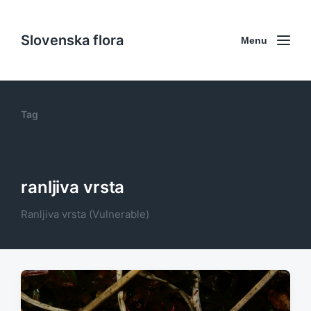
Slovenska flora
Menu
Tag
ranljiva vrsta
Ranljiva vrsta (Vulnerable)