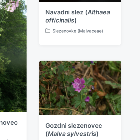
Navadni slez (
Althaea
officinalis
)
Slezenovke (Malvaceae)
P
o
s
t
e
d
i
n
enovec
Gozdni slezenovec
(
Malva sylvestris
)