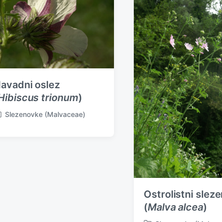
avadni oslez
Hibiscus trionum
)
Slezenovke (Malvaceae)
Ostrolistni slez
(
Malva alcea
)