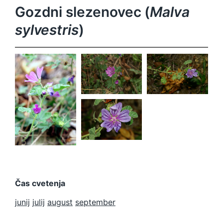
Gozdni slezenovec (
Malva
sylvestris
)
Malva
Malva
sylvestris
sylvestris
Malva
sylvestris
Malva
sylvestris
Čas cvetenja
junij
julij
august
september