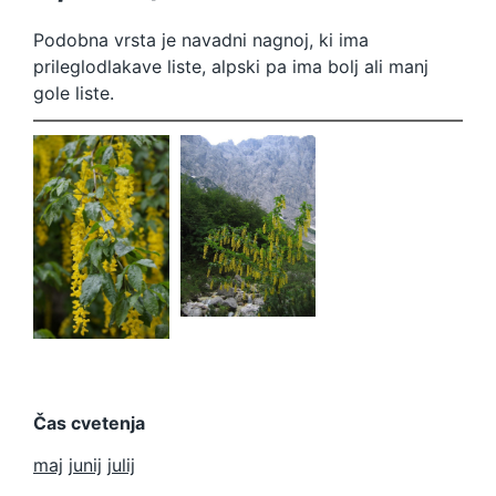
Podobna vrsta je navadni nagnoj, ki ima
prileglodlakave liste, alpski pa ima bolj ali manj
gole liste.
Laburnum
Laburnum
alpinum
alpinum
Čas cvetenja
maj
junij
julij