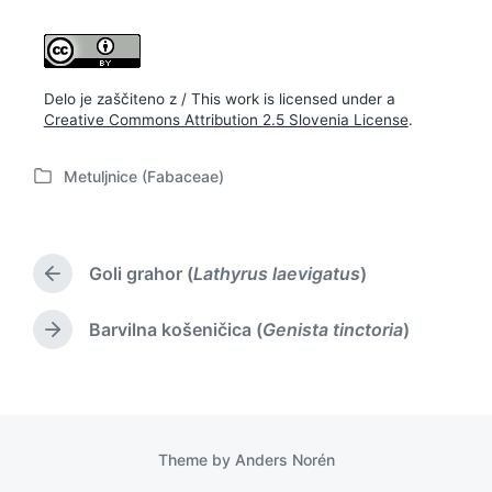
Delo je zaščiteno z / This work is licensed under a
Creative Commons Attribution 2.5 Slovenia License
.
Metuljnice (Fabaceae)
P
o
s
t
Goli grahor (
Lathyrus laevigatus
)
e
P
d
r
i
e
Barvilna košeničica (
Genista tinctoria
)
N
v
n
e
i
x
o
t
u
p
s
o
p
Theme by
Anders Norén
s
o