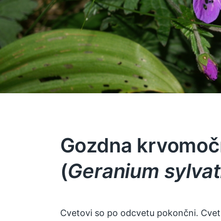
Gozdna krvomoč
(
Geranium sylva
Cvetovi so po odcvetu pokončni. Cvetni