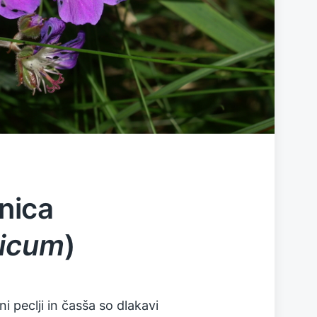
nica
ticum
)
 peclji in časša so dlakavi