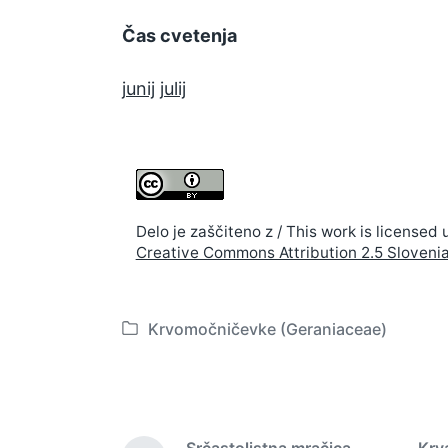
Čas cvetenja
junij
julij
Delo je zaščiteno z / This work is licensed 
Creative Commons Attribution 2.5 Sloveni
Krvomočničevke (Geraniaceae)
P
o
s
t
e
Srčastolistna mračica
Krv