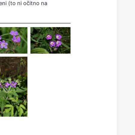
eni (to ni očitno na
Geranium
Geranium
lvaticum
sylvaticum
Geranium
lvaticum