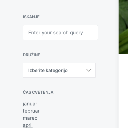
ISKANJE
S
e
a
r
c
h
DRUŽINE
D
r
u
ž
i
ČAS CVETENJA
n
e
januar
februar
marec
april