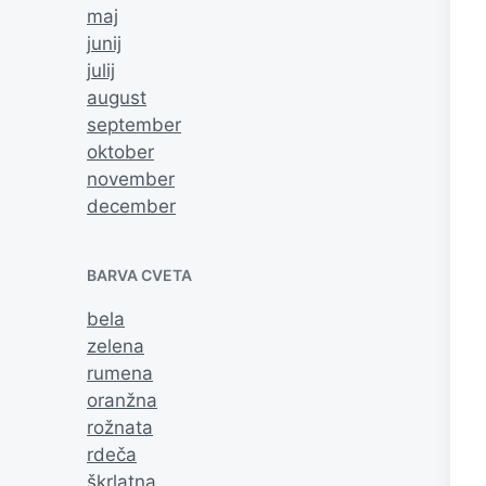
maj
junij
julij
august
september
oktober
november
december
BARVA CVETA
bela
zelena
rumena
oranžna
rožnata
rdeča
škrlatna