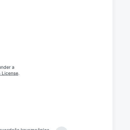
under a
a License
.
avordeča krvomočnica