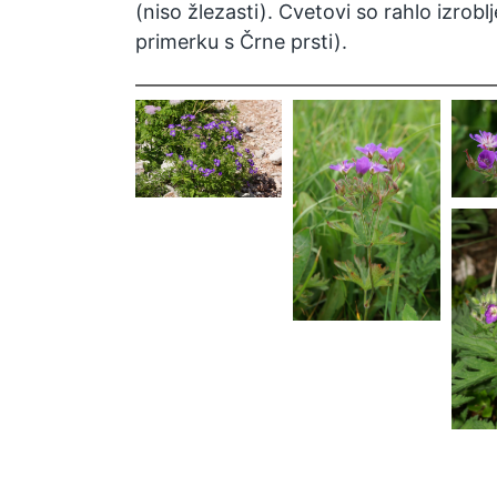
(niso žlezasti). Cvetovi so rahlo izroblj
primerku s Črne prsti).
Geranium
sy
sylvaticum
Geranium
sylvaticum
sy