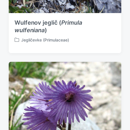
Wulfenov jeglič (
Primula
wulfeniana
)
Jegličevke (Primulaceae)
P
o
s
t
e
d
i
n