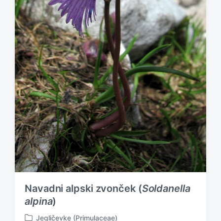
Navadni alpski zvonček (
Soldanella
alpina
)
Jegličevke (Primulaceae)