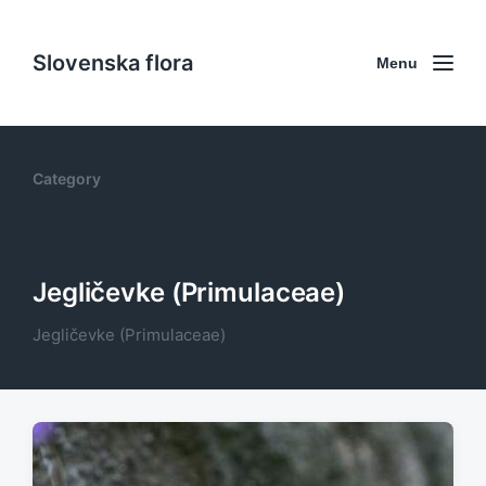
Slovenska flora
Menu
Category
Jegličevke (Primulaceae)
Jegličevke (Primulaceae)