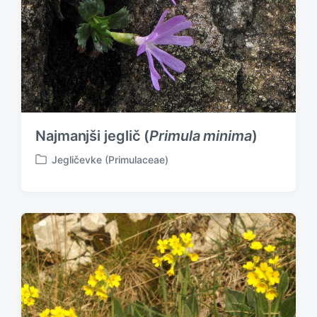
Najmanjši jeglič (
Primula minima
)
Jegličevke (Primulaceae)
P
o
s
t
e
d
i
n