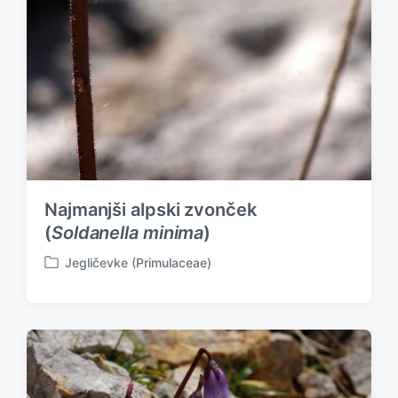
Najmanjši alpski zvonček
(
Soldanella minima
)
Jegličevke (Primulaceae)
P
o
s
t
e
d
i