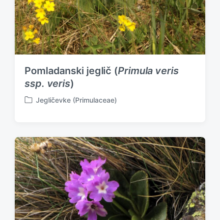
Pomladanski jeglič (
Primula veris
ssp. veris
)
Jegličevke (Primulaceae)
P
o
s
t
e
d
i
n