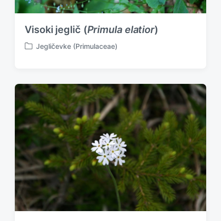
Visoki jeglič (
Primula elatior
)
Jegličevke (Primulaceae)
P
o
s
t
e
d
i
n