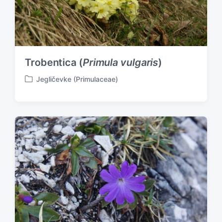
Trobentica (
Primula vulgaris
)
Jegličevke (Primulaceae)
P
o
s
t
e
d
i
n