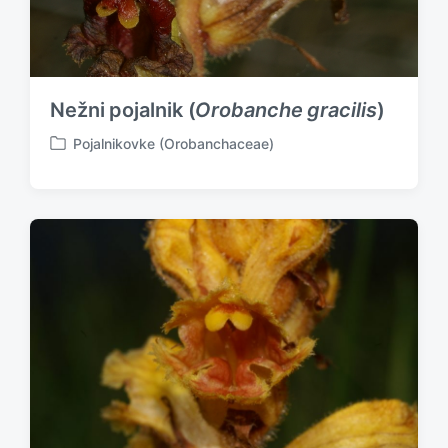
Nežni pojalnik (
Orobanche gracilis
)
Pojalnikovke (Orobanchaceae)
P
o
s
t
e
d
i
n