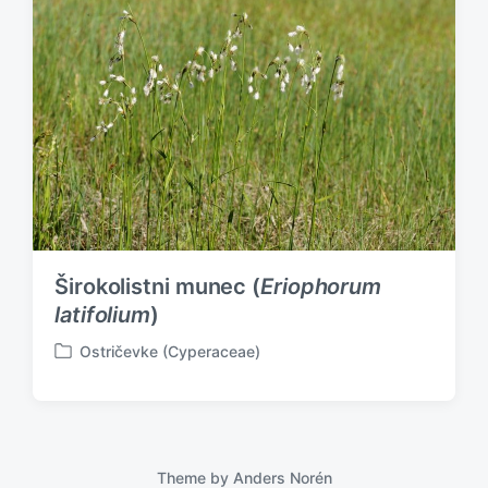
d
i
n
Širokolistni munec (
Eriophorum
latifolium
)
Ostričevke (Cyperaceae)
P
o
s
t
e
d
Theme by
Anders Norén