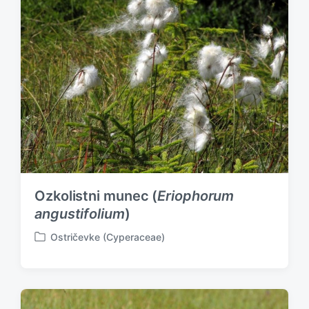
Ozkolistni munec (
Eriophorum
angustifolium
)
Ostričevke (Cyperaceae)
P
o
s
t
e