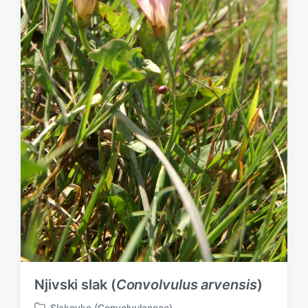
Njivski slak (
Convolvulus arvensis
)
Slakovke (Convolvulaceae)