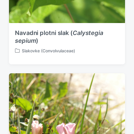
Navadni plotni slak (
Calystegia
sepium
)
Slakovke (Convolvulaceae)
P
o
s
t
e
d
i
n