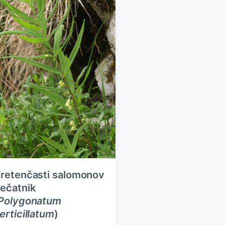
retenčasti salomonov
ečatnik
Polygonatum
erticillatum
)