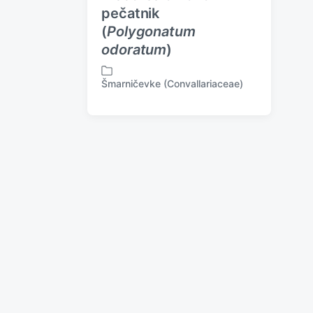
pečatnik
(
Polygonatum
odoratum
)
Šmarničevke (Convallariaceae)
P
o
s
t
e
d
i
n