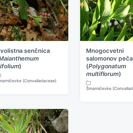
volistna senčnica
Mnogocvetni
Maianthemum
salomonov peča
ifolium
)
(
Polygonatum
multiflorum
)
marničevke (Convallariaceae)
Šmarničevke (Convallar
P
o
s
t
e
d
i
n