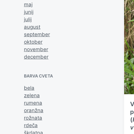
maj
junij
julij
august
september
oktober
november
december
BARVA CVETA
bela
zelena
rumena
V
oranžna
p
rožnata
(
rdeča
v
škrlatna