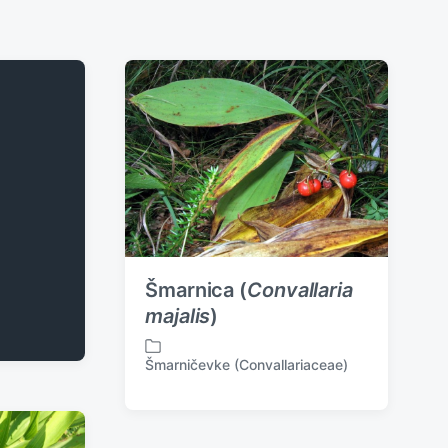
Šmarnica (
Convallaria
majalis
)
Šmarničevke (Convallariaceae)
P
o
s
t