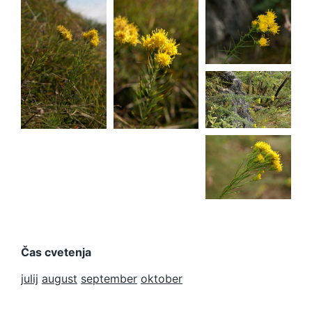
linosyris
Aster
Aster
linosyris
linosyris
Aster
linosyris
Aster
linosyris
Čas cvetenja
julij
august
september
oktober