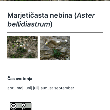
Marjetičasta nebina (
Aster
bellidiastrum
)
Aster
Aster
bellidiastru
bellidiastru
m
m
Čas cvetenja
april
maj
junij
julij
august
september