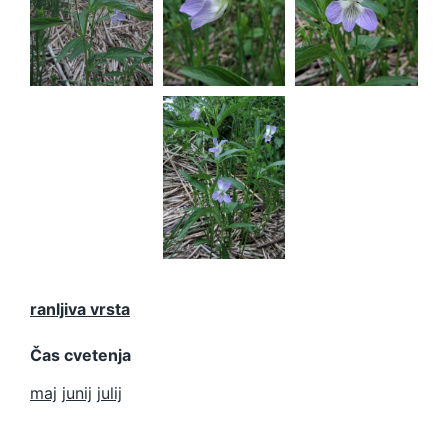
elatior
elatior
elatior
Viola
elatior
ranljiva vrsta
Čas cvetenja
maj
junij
julij