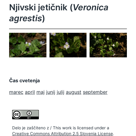
Njivski jetičnik (
Veronica
agrestis
)
Veronica
Veronica
Veronica
agrestis
agrestis
agrestis
Čas cvetenja
marec
april
maj
junij
julij
august
september
Delo je zaščiteno z / This work is licensed under a
Creative Commons Attribution 2.5 Slovenia License
.