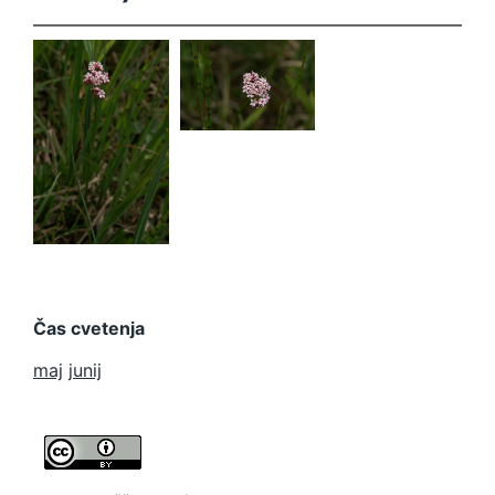
Valeriana
dioica
Valeriana
dioica
Čas cvetenja
maj
junij