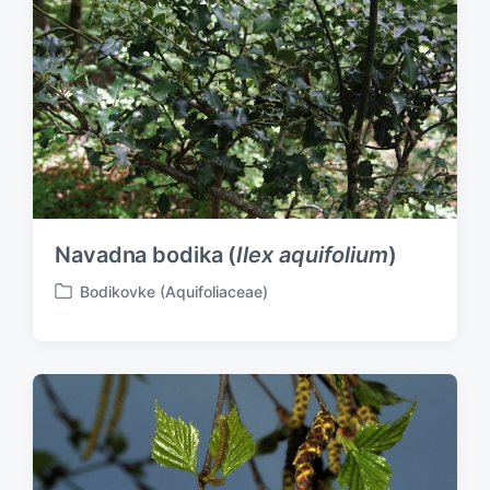
Navadna bodika (
Ilex aquifolium
)
Bodikovke (Aquifoliaceae)
P
o
s
t
e
d
i
n