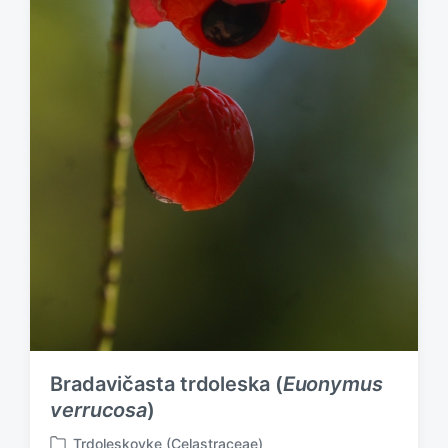
Bradavičasta trdoleska (
Euonymus
verrucosa
)
Trdoleskovke (Celastraceae)