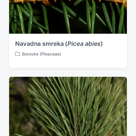
Navadna smreka (
Picea abies
)
Borovke (Pinaceae)
P
o
s
t
e
d
i
n