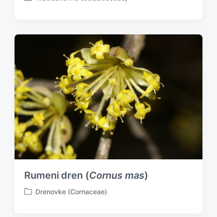
P
o
s
t
e
d
i
n
Rumeni dren (
Cornus mas
)
Drenovke (Cornaceae)
P
o
s