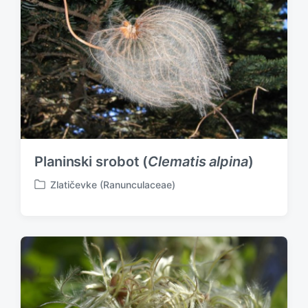
Planinski srobot (
Clematis alpina
)
Zlatičevke (Ranunculaceae)
P
o
s
t
e
d
i
n