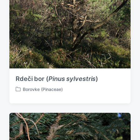
Rdeči bor (
Pinus sylvestris
)
Borovke (Pinaceae)
P
o
s
t
e
d
i
n