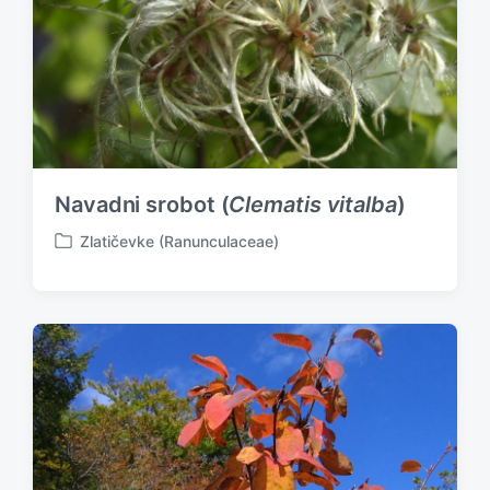
Navadni srobot (
Clematis vitalba
)
Zlatičevke (Ranunculaceae)
P
o
s
t
e
d
i
n