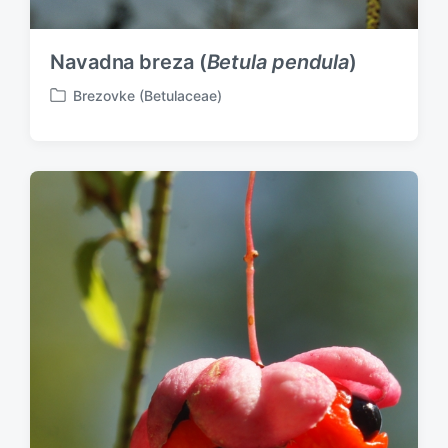
Navadna breza (
Betula pendula
)
Brezovke (Betulaceae)
P
o
s
t
e
d
i
n