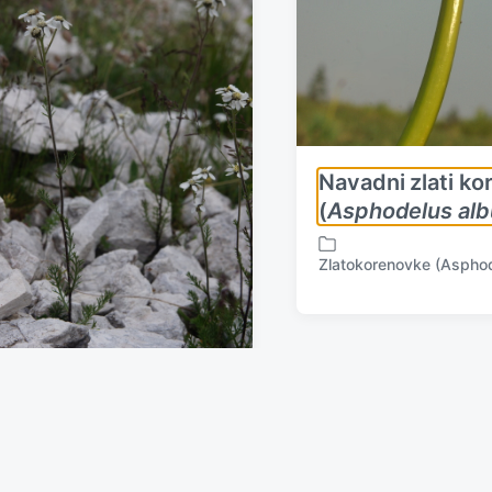
Navadni zlati ko
(
Asphodelus alb
Zlatokorenovke (Aspho
P
o
s
t
e
d
i
rnikasti rman
n
Achillea atrata
)