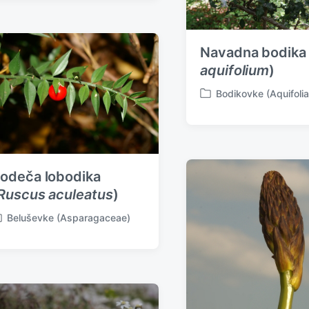
Navadna bodika 
aquifolium
)
Bodikovke (Aquifoli
P
o
s
t
e
d
odeča lobodika
i
Ruscus aculeatus
)
n
Beluševke (Asparagaceae)