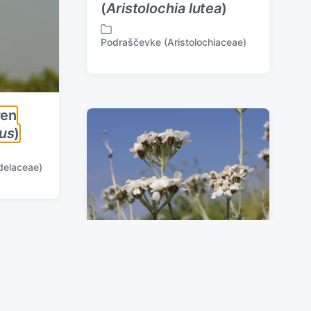
(
Aristolochia lutea
)
Podraščevke (Aristolochiaceae)
P
o
s
t
e
ren
d
i
us
)
n
delaceae)