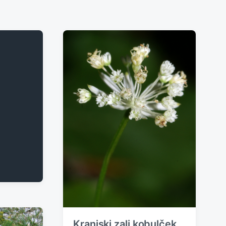
Kranjski zali kobulček