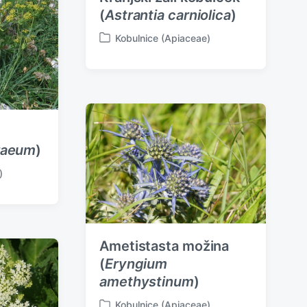
(
Astrantia carniolica
)
Kobulnice (Apiaceae)
P
o
s
t
e
d
i
n
raeum
)
)
Ametistasta možina
(
Eryngium
amethystinum
)
Kobulnice (Apiaceae)