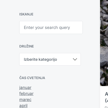
ISKANJE
S
e
a
r
c
h
DRUŽINE
D
r
u
ž
i
ČAS CVETENJA
n
e
januar
februar
A
marec
(
april