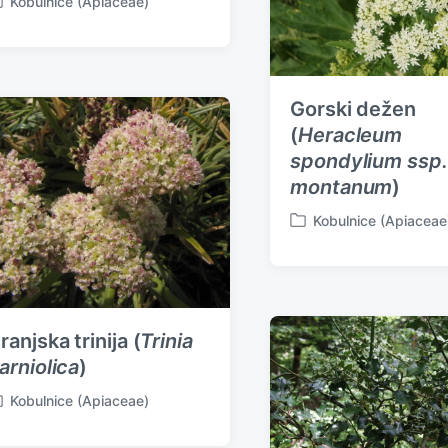
Kobulnice (Apiaceae)
Gorski dežen
(
Heracleum
spondylium ssp.
montanum
)
Kobulnice (Apiaceae
P
o
s
t
e
d
ranjska trinija (
Trinia
i
arniolica
)
n
Kobulnice (Apiaceae)