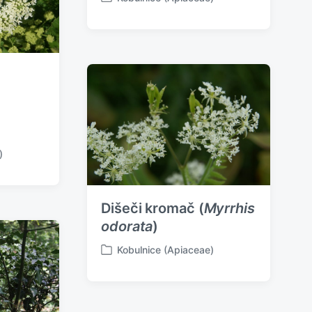
P
o
s
t
e
d
i
n
)
Dišeči kromač (
Myrrhis
odorata
)
Kobulnice (Apiaceae)
P
o
s
t