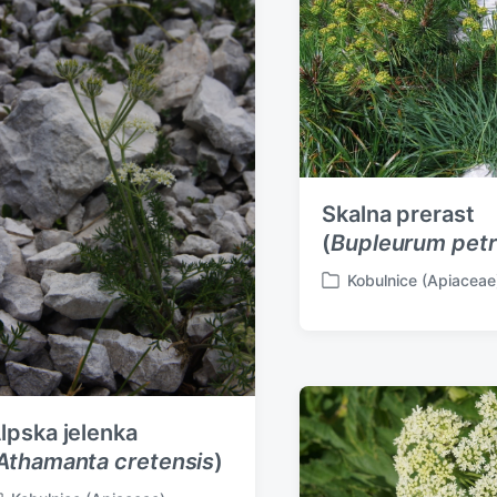
Skalna prerast
(
Bupleurum pet
Kobulnice (Apiaceae
P
o
s
t
e
d
lpska jelenka
i
n
Athamanta cretensis
)