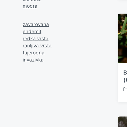
s
modra
t
e
d
zavarovana
i
n
endemit
redka vrsta
ranljiva vrsta
tujerodna
invazivka
B
(
P
o
s
t
e
d