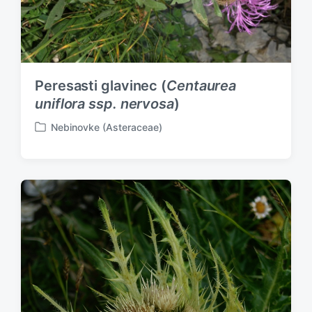
Peresasti glavinec (
Centaurea
uniflora ssp. nervosa
)
Nebinovke (Asteraceae)
P
o
s
t
e
d
i
n