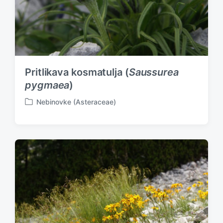
Pritlikava kosmatulja (
Saussurea
pygmaea
)
Nebinovke (Asteraceae)
P
o
s
t
e
d
i
n