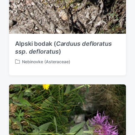
Alpski bodak (
Carduus defloratus
ssp. defloratus
)
Nebinovke (Asteraceae)
P
o
s
t
e
d
i
n