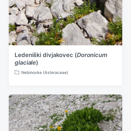
Ledeniški divjakovec (
Doronicum
glaciale
)
Nebinovke (Asteraceae)
P
o
s
t
e
d
i
n