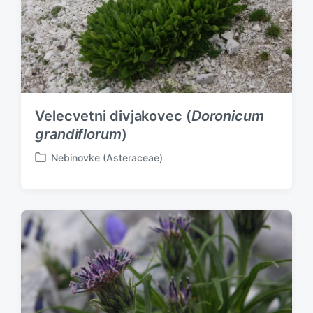
Velecvetni divjakovec (
Doronicum
grandiflorum
)
Nebinovke (Asteraceae)
P
o
s
t
e
d
i
n