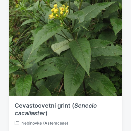
Cevastocvetni grint (
Senecio
cacaliaster
)
Nebinovke (Asteraceae)
P