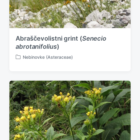
Abraščevolistni grint (
Senecio
abrotanifolius
)
Nebinovke (Asteraceae)
P
o
s
t
e
d
i
n