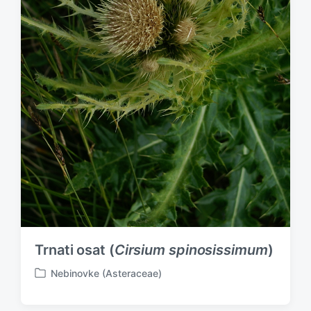
Trnati osat (
Cirsium spinosissimum
)
Nebinovke (Asteraceae)
P
o
s