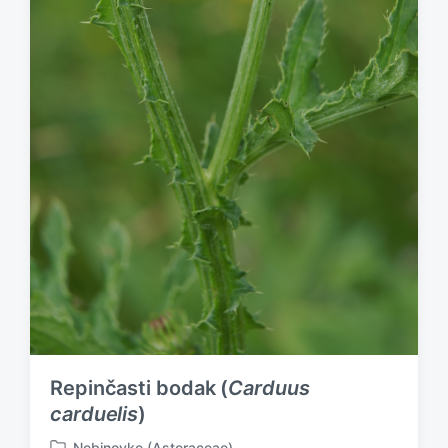
Repinčasti bodak (
Carduus
carduelis
)
Nebinovke (Asteraceae)