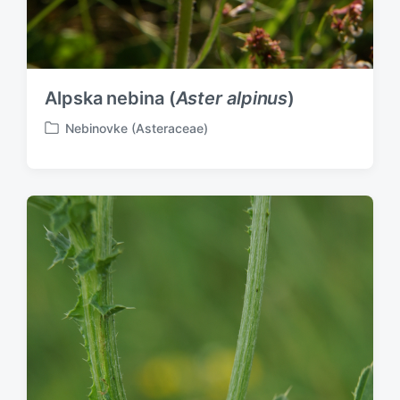
Alpska nebina (
Aster alpinus
)
Nebinovke (Asteraceae)
P
o
s
t
e
d
i
n