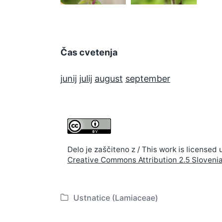
Čas cvetenja
junij
julij
august
september
Delo je zaščiteno z / This work is licensed 
Creative Commons Attribution 2.5 Sloveni
Ustnatice (Lamiaceae)
P
o