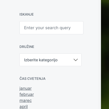
ISKANJE
S
e
a
r
c
h
DRUŽINE
D
r
u
ž
i
ČAS CVETENJA
n
e
januar
februar
marec
april