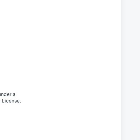
under a
a License
.