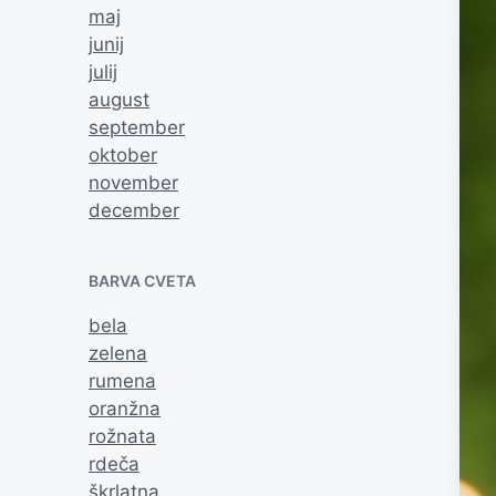
maj
junij
julij
august
september
oktober
november
december
BARVA CVETA
bela
zelena
rumena
oranžna
rožnata
rdeča
škrlatna