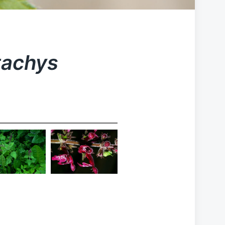
tachys
Stachys
Stachys
ylvatica
sylvatica