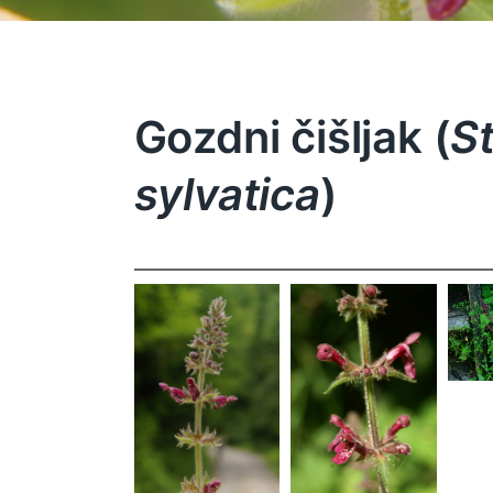
Gozdni čišljak (
S
sylvatica
)
s
Stachys
Stachys
sylvatica
sylvatica