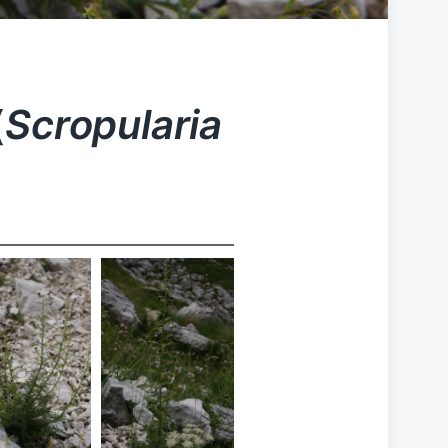
(
Scropularia
cropularia
Scropularia
uratensis
juratensis