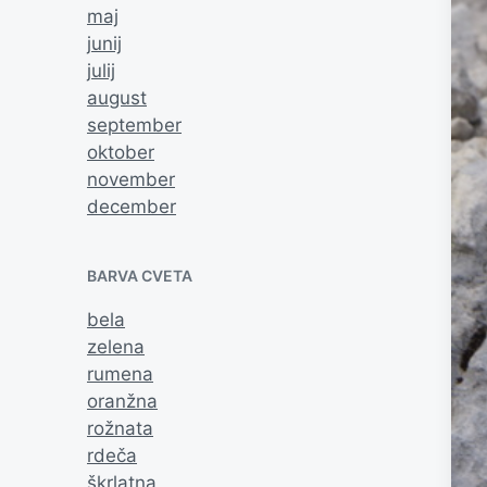
maj
junij
julij
august
september
oktober
november
december
BARVA CVETA
bela
zelena
rumena
oranžna
rožnata
rdeča
škrlatna