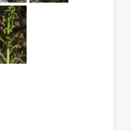
cropularia
uratensis