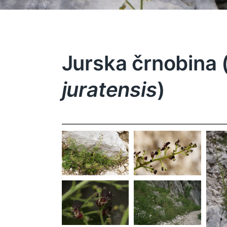
Jurska črnobina 
juratensis
)
Scropularia
Scropularia
juratensis
juratensis
S
j
Scropularia
Scropularia
juratensis
juratensis