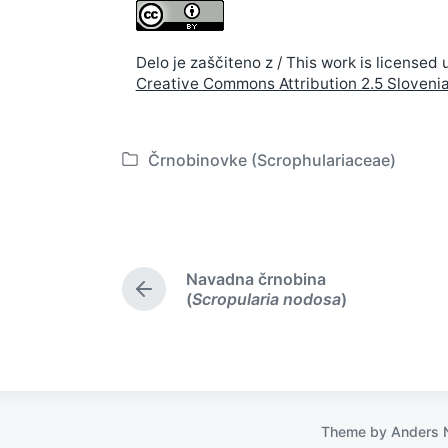
Delo je zaščiteno z / This work is licensed 
Creative Commons Attribution 2.5 Sloveni
Črnobinovke (Scrophulariaceae)
P
o
s
t
e
Navadna črnobina
d
P
(
Scropularia nodosa
)
i
r
e
n
v
i
o
u
Theme by
Anders 
s