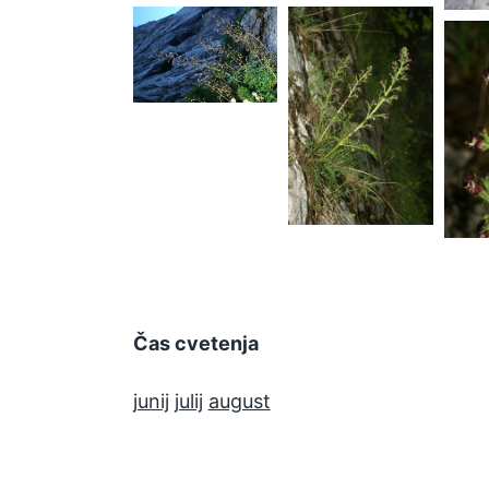
Scropularia
juratensis
Scropularia
S
juratensis
j
Čas cvetenja
junij
julij
august