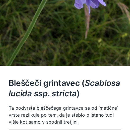
Bleščeči grintavec (
Scabiosa
lucida ssp. stricta
)
Ta podvrsta bleščečega grintavca se od ‘matične’
vrste razlikuje po tem, da je steblo olistano tudi
višje kot samo v spodnji tretjini.