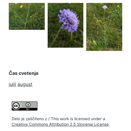
Scabiosa
lucida ssp.
Scabiosa
stricta
Scabiosa
lucida ssp.
lucida ssp.
stricta
stricta
Čas cvetenja
julij
august
Delo je zaščiteno z / This work is licensed under a
Creative Commons Attribution 2.5 Slovenia License
.