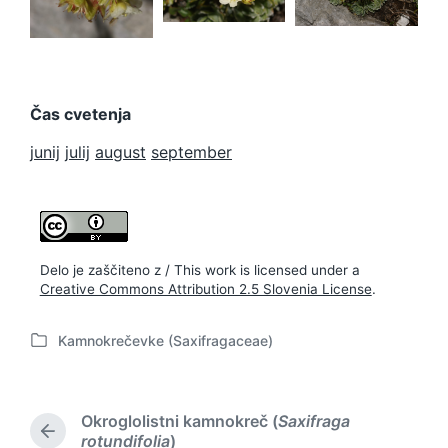
Čas cvetenja
junij
julij
august
september
Delo je zaščiteno z / This work is licensed under a
Creative Commons Attribution 2.5 Slovenia License
.
Kamnokrečevke (Saxifragaceae)
P
o
s
t
Okroglolistni kamnokreč (
Saxifraga
e
P
rotundifolia
)