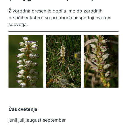
Živorodna dresen je dobila ime po zarodnih
brstičih v katere so preobraženi spodnji cvetovi
socvetja.
Polygonum
Polygonum
Polygonum
vivparum
vivparum
vivparum
Čas cvetenja
junij
julij
august
september