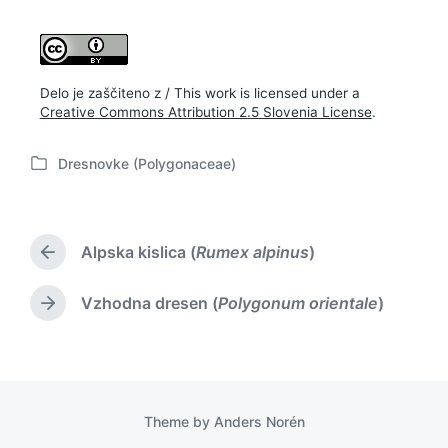
Delo je zaščiteno z / This work is licensed under a
Creative Commons Attribution 2.5 Slovenia License
.
Dresnovke (Polygonaceae)
P
o
s
t
Alpska kislica (
Rumex alpinus
)
e
P
d
r
i
e
Vzhodna dresen (
Polygonum orientale
)
N
v
n
e
i
x
o
t
u
p
s
o
p
Theme by
Anders Norén
s
o