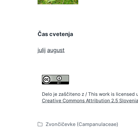
Čas cvetenja
julij
august
Delo je zaščiteno z / This work is licensed 
Creative Commons Attribution 2.5 Sloveni
Zvončičevke (Campanulaceae)
P
o