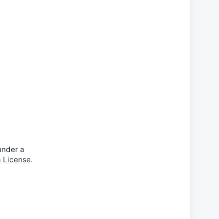
under a
a License
.