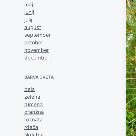
maj
junij
julij
august
september
oktober
november
december
BARVA CVETA
bela
zelena
rumena
oranžna
rožnata
rdeča
škrlatna