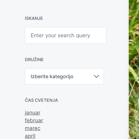
ISKANJE
S
e
a
r
c
h
DRUŽINE
D
r
u
ž
i
ČAS CVETENJA
n
e
januar
februar
marec
april