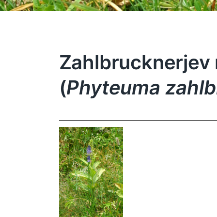
Zahlbrucknerjev
(
Phyteuma zahlb
Phyteuma
zahlbruckneri