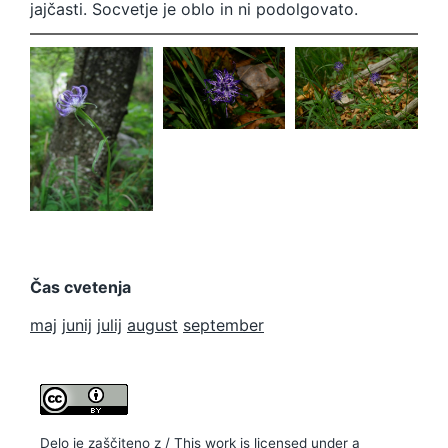
jajčasti. Socvetje je oblo in ni podolgovato.
Phyteuma
Phyteuma
orbiculare
orbiculare
Phyteuma
orbiculare
Čas cvetenja
maj
junij
julij
august
september
Delo je zaščiteno z / This work is licensed under a