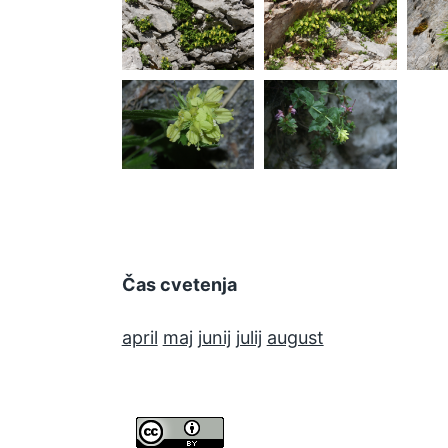
lutea
lutea
Paederota
Paederota
lutea
lutea
Čas cvetenja
april
maj
junij
julij
august