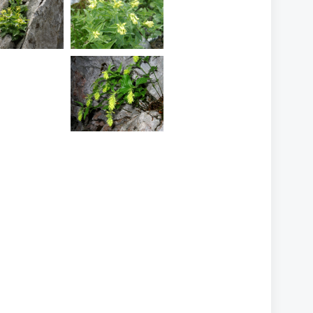
lutea
lutea
Paederota
lutea