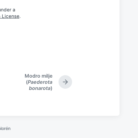
under a
a License
.
Modro milje
(
Paederota
N
bonarota
)
e
x
t
p
o
s
t
Norén
: