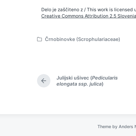
Delo je zaščiteno z / This work is licensed 
Creative Commons Attribution 2.5 Sloveni
Črnobinovke (Scrophulariaceae)
P
o
s
t
e
Julijski ušivec (
Pedicularis
d
P
elongata ssp. julica
)
i
r
n
e
v
i
o
u
s
Theme by
Anders 
p