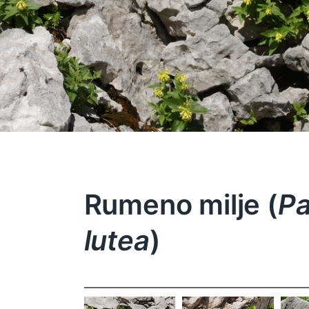
Rumeno milje (
Pa
lutea
)
Paederota
Paederota