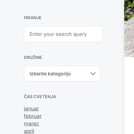
ISKANJE
S
e
a
r
c
h
DRUŽINE
D
r
u
ž
i
ČAS CVETENJA
n
e
januar
februar
marec
april