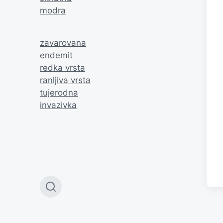
modra
zavarovana
endemit
redka vrsta
ranljiva vrsta
tujerodna
invazivka
T
o
g
g