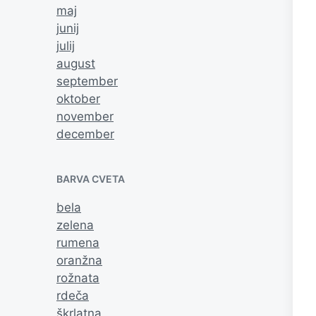
maj
junij
julij
august
september
oktober
november
december
BARVA CVETA
bela
zelena
rumena
oranžna
rožnata
rdeča
škrlatna