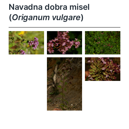
Navadna dobra misel
(
Origanum vulgare
)
Origanum
Origanum
Origanum
vulgare
vulgare
vulgare
Origanum
vulgare
Origanum
vulgare