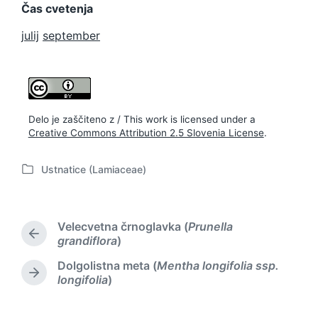
Čas cvetenja
julij
september
Delo je zaščiteno z / This work is licensed under a
Creative Commons Attribution 2.5 Slovenia License
.
Ustnatice (Lamiaceae)
P
o
s
t
Velecvetna črnoglavka (
Prunella
e
P
grandiflora
)
d
r
Dolgolistna meta (
Mentha longifolia ssp.
i
e
N
longifolia
)
n
v
e
i
x
o