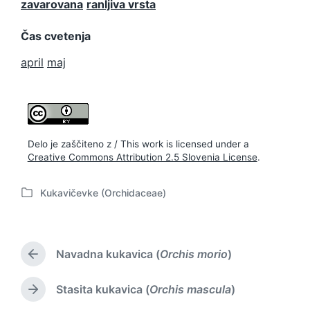
zavarovana
ranljiva vrsta
Čas cvetenja
april
maj
Delo je zaščiteno z / This work is licensed under a
Creative Commons Attribution 2.5 Slovenia License
.
Kukavičevke (Orchidaceae)
P
o
s
t
Navadna kukavica (
Orchis morio
)
e
P
d
r
i
e
Stasita kukavica (
Orchis mascula
)
N
v
n
e