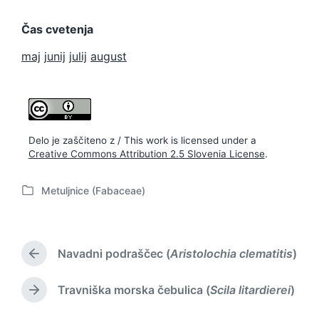
Čas cvetenja
maj
junij
julij
august
Delo je zaščiteno z / This work is licensed under a
Creative Commons Attribution 2.5 Slovenia License
.
Metuljnice (Fabaceae)
P
o
s
t
Navadni podraščec (
Aristolochia clematitis
)
e
P
d
r
i
e
Travniška morska čebulica (
Scila litardierei
)
N
v
n
e
i