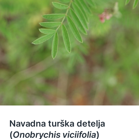
Navadna turška detelja
(
Onobrychis viciifolia
)