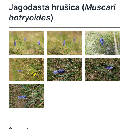
Jagodasta hrušica (
Muscari
botryoides
)
Muscari
Muscari
Muscari
botryoides
botryoides
botryoides
Muscari
Muscari
Muscari
botryoides
botryoides
botryoides
Muscari
botryoides