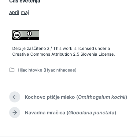
Čas cvetenja
april
maj
Delo je zaščiteno z / This work is licensed under a
Creative Commons Attribution 2.5 Slovenia License
.
Hijacintovke (Hyacinthaceae)
P
o
s
t
Kochovo ptičje mleko (
Ornithogalum kochii
)
e
P
d
r
i
e
Navadna mračica (
Globularia punctata
)
N
v
n
e
i
x
o
t
u