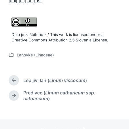
junij
julij
august
Delo je zaščiteno z / This work is licensed under a
Creative Commons Attribution 2.5 Slovenia License
.
Lanovke (Linaceae)
P
o
s
t
Lepljivi lan (
Linum viscosum
)
e
P
d
r
Predivec (
Linum catharicum ssp.
i
e
N
catharicum
)
v
n
e
i
x
o
t
u
p
s
o
p