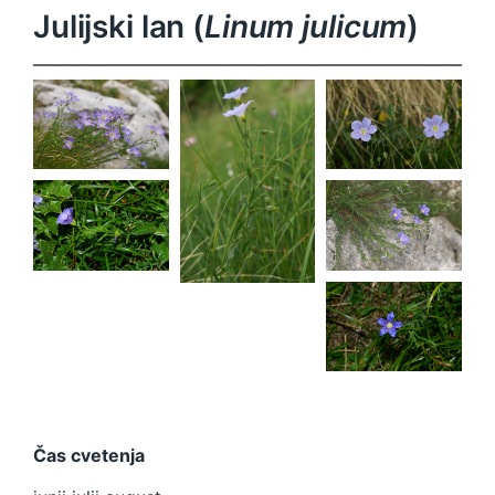
Julijski lan (
Linum julicum
)
Linum
Linum
julicum
julicum
Linum
julicum
Linum
Linum
julicum
julicum
Linum
julicum
Čas cvetenja