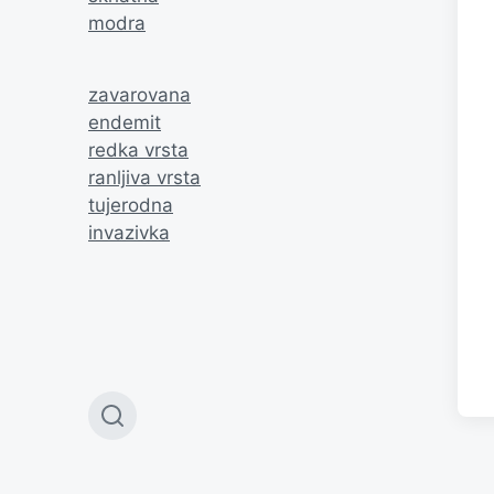
modra
zavarovana
endemit
redka vrsta
ranljiva vrsta
tujerodna
invazivka
T
o
g
g