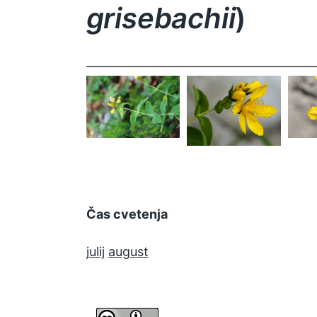
grisebachii
)
Hypericum
H
Hypericum
richeri ssp.
r
richeri ssp.
grisebachii
gr
grisebachii
Čas cvetenja
julij
august