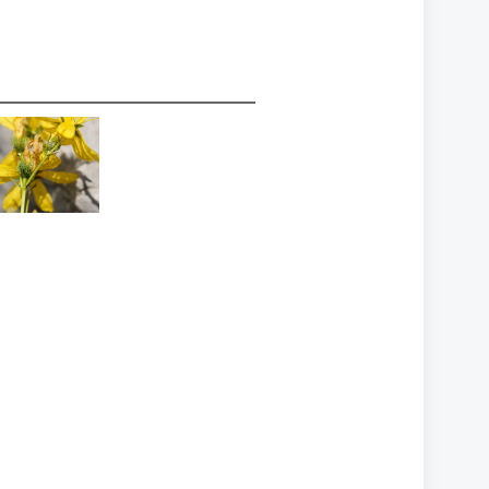
ypericum
icheri ssp.
isebachii