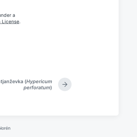
under a
a License
.
tjanževka (
Hypericum
N
perforatum
)
e
x
t
p
o
s
Norén
t
: