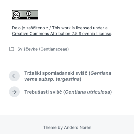
Delo je zaščiteno z / This work is licensed under a
Creative Commons Attribution 2.5 Slovenia License
.
Sviščevke (Gentianaceae)
P
o
s
t
Tržaški spomladanski svišč (
Gentiana
e
P
verna subsp. tergestina
)
d
r
i
e
Trebušasti svišč (
Gentiana utriculosa
)
N
n
v
e
i
x
o
t
u
p
s
o
p
Theme by
Anders Norén
s
o