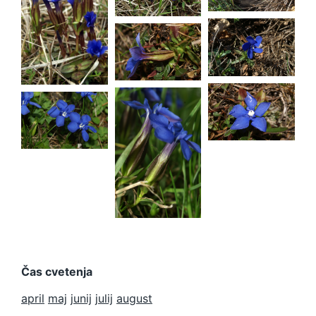
verna
Gentiana
Gentiana
verna
verna
Gentiana
verna
Gentiana
verna
Gentiana
verna
Čas cvetenja
april
maj
junij
julij
august