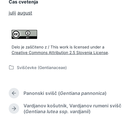
Čas cvetenja
julij
august
Delo je zaščiteno z / This work is licensed under a
Creative Commons Attribution 2.5 Slovenia License
.
Sviščevke (Gentianaceae)
P
o
s
t
Panonski svišč (
Gentiana pannonica
)
e
P
d
r
Vardjanov košutnik, Vardjanov rumeni svišč
i
e
N
(
Gentiana lutea ssp. vardjanii
)
v
n
e
i
x
o
t