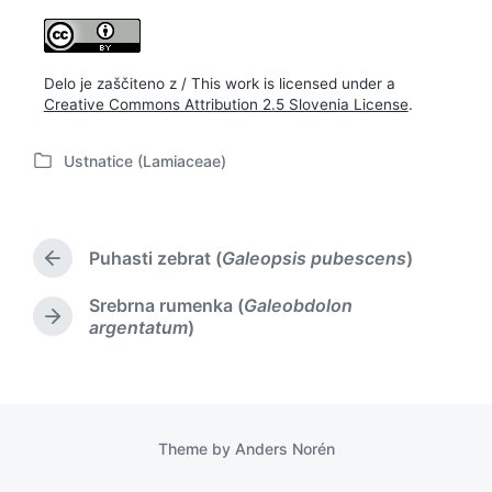
Delo je zaščiteno z / This work is licensed under a
Creative Commons Attribution 2.5 Slovenia License
.
Ustnatice (Lamiaceae)
P
o
s
t
Puhasti zebrat (
Galeopsis pubescens
)
e
P
d
r
Srebrna rumenka (
Galeobdolon
i
e
N
argentatum
)
v
n
e
i
x
o
t
u
p
s
o
p
Theme by
Anders Norén
s
o
t
s