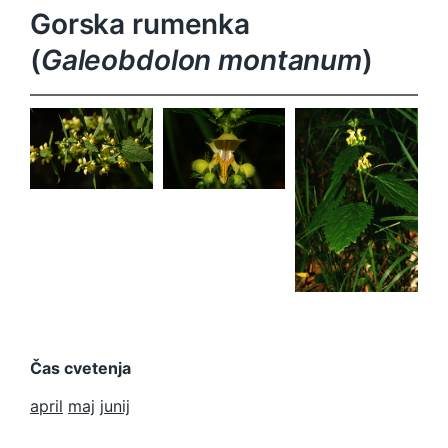
Gorska rumenka
(
Galeobdolon montanum
)
Galeobdolo
Galeobdolo
n
n
montanum
montanum
Galeobdolo
n
montanum
Čas cvetenja
april
maj
junij