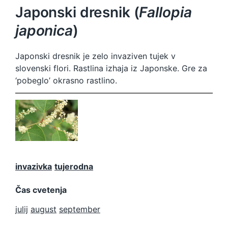
Japonski dresnik (
Fallopia
japonica
)
Japonski dresnik je zelo invaziven tujek v
slovenski flori. Rastlina izhaja iz Japonske. Gre za
‘pobeglo’ okrasno rastlino.
Fallopia
japonica
invazivka
tujerodna
Čas cvetenja
julij
august
september