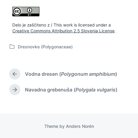
Delo je zaščiteno z / This work is licensed under a
Creative Commons Attribution 2.5 Slovenia License
.
Dresnovke (Polygonaceae)
P
o
s
t
Vodna dresen (
Polygonum amphibium
)
e
P
d
r
i
e
Navadna grebenuša (
Polygala vulgaris
)
N
v
n
e
i
x
o
t
u
p
s
o
p
Theme by
Anders Norén
s
o
t