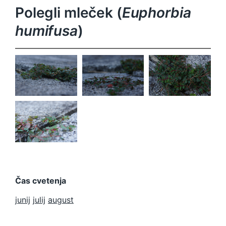
Polegli mleček (
Euphorbia
humifusa
)
Euphorbia
Euphorbia
Euphorbia
humifusa
humifusa
humifusa
Euphorbia
humifusa
Čas cvetenja
junij
julij
august