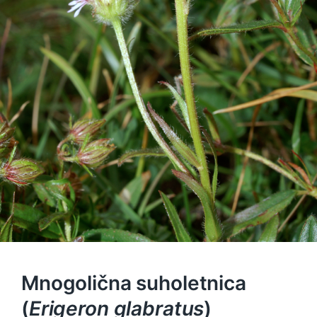
Mnogolična suholetnica
(
Erigeron glabratus
)