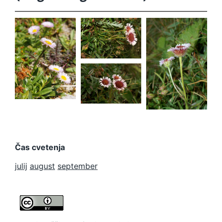
Erigeron
glabratus
Erigeron
Erigeron
glabratus
glabratus
Erigeron
glabratus
Čas cvetenja
julij
august
september