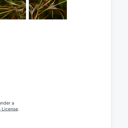
rviflorum
parviflorum
under a
a License
.