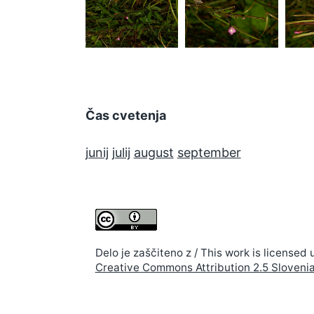
parviflorum
parviflorum
pa
Čas cvetenja
junij
julij
august
september
Delo je zaščiteno z / This work is licensed 
Creative Commons Attribution 2.5 Sloveni