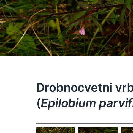
Drobnocvetni vr
(
Epilobium parvi
Epilobium
Epilobium