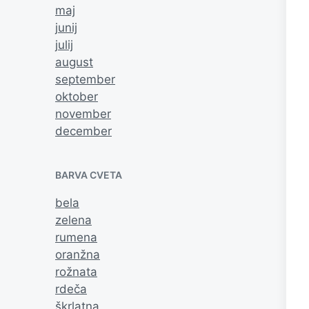
maj
junij
julij
august
september
oktober
november
december
BARVA CVETA
bela
zelena
rumena
oranžna
rožnata
rdeča
škrlatna