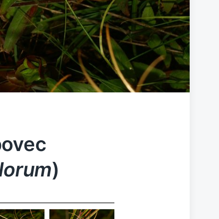
bovec
florum
)
Epilobium
Epilobium