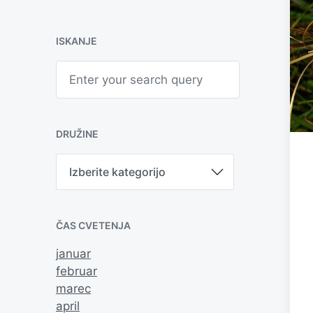
ISKANJE
S
e
a
r
c
h
DRUŽINE
D
r
u
ž
i
ČAS CVETENJA
n
e
januar
februar
marec
april