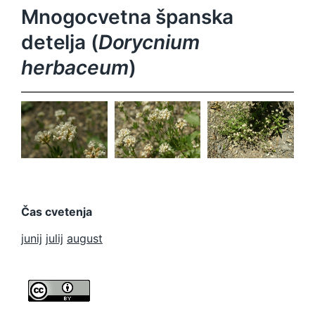
Mnogocvetna španska
detelja (
Dorycnium
herbaceum
)
Dorycnium
Dorycnium
Dorycnium
herbaceum
herbaceum
herbaceum
Čas cvetenja
junij
julij
august