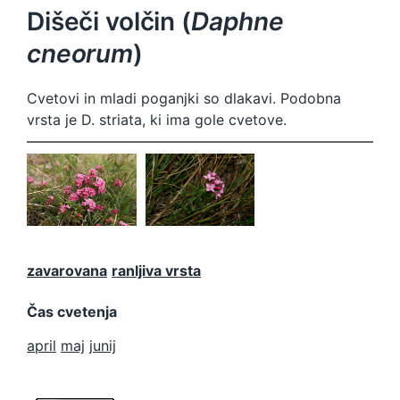
Dišeči volčin (
Daphne
cneorum
)
Cvetovi in mladi poganjki so dlakavi. Podobna
vrsta je D. striata, ki ima gole cvetove.
Daphne
Daphne
cneorum
cneorum
zavarovana
ranljiva vrsta
Čas cvetenja
april
maj
junij