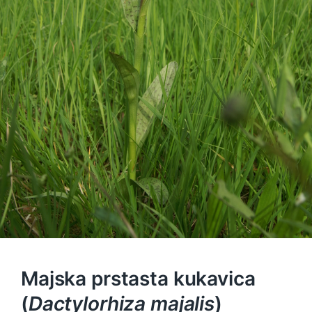
Majska prstasta kukavica
(
Dactylorhiza majalis
)