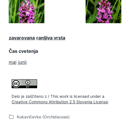
Dactylorhiz
Dactylorhiz
a majalis
a majalis
zavarovana
ranljiva vrsta
Čas cvetenja
maj
junij
Delo je zaščiteno z / This work is licensed under a
Creative Commons Attribution 2.5 Slovenia License
.
Kukavičevke (Orchidaceae)
P
o