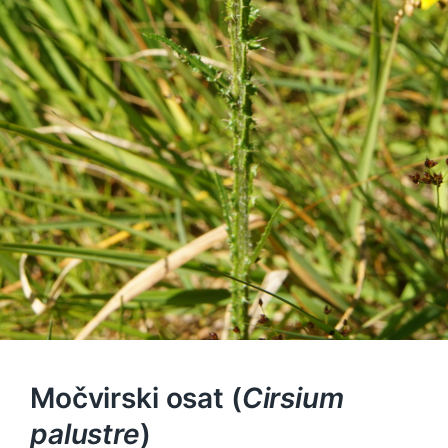
Močvirski osat (
Cirsium
palustre
)