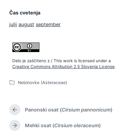
Čas cvetenja
julij
august
september
Delo je zaščiteno z / This work is licensed under a
Creative Commons Attribution 2.5 Slovenia License
.
Nebinovke (Asteraceae)
P
o
s
t
Panonski osat (
Cirsium pannonicum
)
e
P
d
r
i
e
Mehki osat (
Cirsium oleraceum
)
N
v
n
e
i