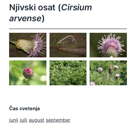
Njivski osat (
Cirsium
arvense
)
Cirsium
Cirsium
Cirsium
arvense
arvense
arvense
Cirsium
Cirsium
Cirsium
arvense
arvense
arvense
Čas cvetenja
junij
julij
august
september