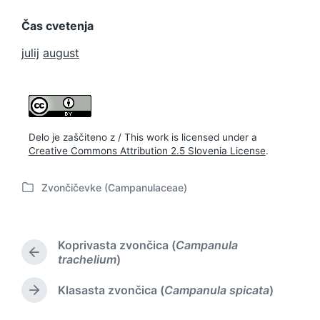
Čas cvetenja
julij
august
Delo je zaščiteno z / This work is licensed under a
Creative Commons Attribution 2.5 Slovenia License
.
Zvončičevke (Campanulaceae)
P
o
s
t
Koprivasta zvončica (
Campanula
e
P
trachelium
)
d
r
i
e
Klasasta zvončica (
Campanula spicata
)
N
n
v
e
i