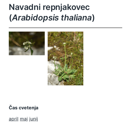
Navadni repnjakovec
(
Arabidopsis thaliana
)
Arabidopsis
thaliana
Arabidopsis
thaliana
Čas cvetenja
april
maj
junij