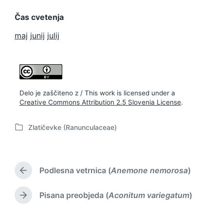
Čas cvetenja
maj
junij
julij
Delo je zaščiteno z / This work is licensed under a
Creative Commons Attribution 2.5 Slovenia License
.
Zlatičevke (Ranunculaceae)
P
o
s
t
Podlesna vetrnica (
Anemone nemorosa
)
e
P
d
r
i
e
Pisana preobjeda (
Aconitum variegatum
)
N
v
n
e
i