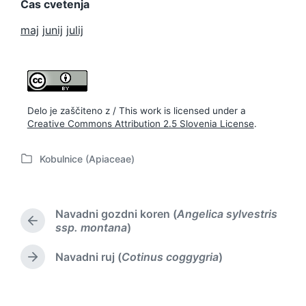
Čas cvetenja
maj
junij
julij
Delo je zaščiteno z / This work is licensed under a
Creative Commons Attribution 2.5 Slovenia License
.
Kobulnice (Apiaceae)
P
o
s
t
Navadni gozdni koren (
Angelica sylvestris
e
P
ssp. montana
)
d
r
i
e
Navadni ruj (
Cotinus coggygria
)
N
n
v
e
i
x
o
t