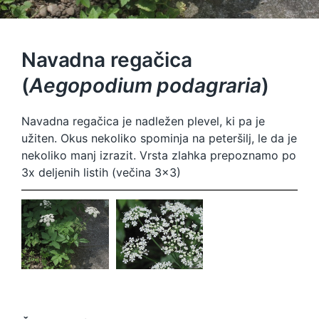
Navadna regačica
(
Aegopodium podagraria
)
Navadna regačica je nadležen plevel, ki pa je
užiten. Okus nekoliko spominja na peteršilj, le da je
nekoliko manj izrazit. Vrsta zlahka prepoznamo po
3x deljenih listih (večina 3×3)
Aegopodiu
Aegopodiu
m
m
podagraria
podagraria